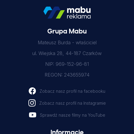
Grupa Mabu
Mateusz Burda - właściciel
ul. Wiejska 28, 44-187 Czarków
NIP: 969-152-96-81
REGON: 243655974
Zobacz nasz profil na facebooku
Zobacz nasz profil na Instagramie
Sprawdź nasze filmy na YouTube
Informacje