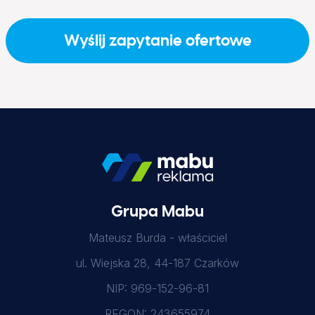
Wyślij zapytanie ofertowe
Grupa Mabu
Mateusz Burda - właściciel
ul. Wiejska 28, 44-187 Czarków
NIP: 969-152-96-81
REGON: 243655974